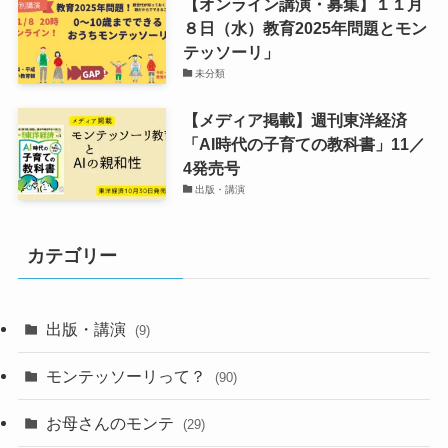
【オンライン講演・募集】１１月
８日（水）教育2025年問題とモン
テッソーリ」
未分類
【メディア掲載】週刊東洋経済
「AI時代の子育ての教科書」11／
4発売号
出版・講演
カテゴリー
出版・講演
(9)
モンテッソーリって？
(90)
お母さんのモンテ
(29)