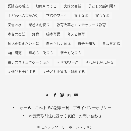
受講者の感想
地頭をつくる
夫婦の会話
子どもの話を聞く
子どもへの言葉がけ
季節のワーク
安全な水
安心な水
安心の水
感想＆お便り
教育改革とモンテッソーリ教育
本音の会話
知育
絵本育児
考える教育
育児を変えたい人に
自分らしい育児
自分を知る
自己肯定感
自由研究
褒め方・叱り方
褒め方叱り方
親子のコミュニケーション
＃10秒ワーク
＃わが子がわかる
＃伸びる子にする
＃子どもを観る・観察する
ホーム
これまでの記事一覧
プライバシーポリシー
特定商取引法に基づく表記
お問い合わせ
©
モンテッソーリ・ホームレッスン.