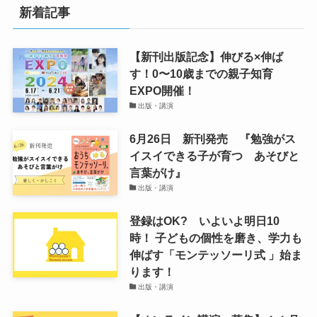
新着記事
【新刊出版記念】伸びる×伸ば
す！0〜10歳までの親子知育
EXPO開催！
出版・講演
6月26日 新刊発売 『勉強がス
イスイできる子が育つ あそびと
言葉がけ』
出版・講演
登録はOK? いよいよ明日10
時！ 子どもの個性を磨き、学力も
伸ばす「モンテッソーリ式 」始ま
ります！
出版・講演