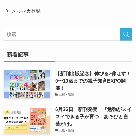
メルマガ登録
新着記事
【新刊出版記念】伸びる×伸ばす！
0〜10歳までの親子知育EXPO開
催！
出版・講演
6月26日 新刊発売 『勉強がスイ
スイできる子が育つ あそびと言
葉がけ』
出版・講演