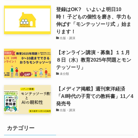
登録はOK? いよいよ明日10
時！ 子どもの個性を磨き、学力も
伸ばす「モンテッソーリ式 」始ま
ります！
出版・講演
【オンライン講演・募集】１１月
８日（水）教育2025年問題とモン
テッソーリ」
未分類
【メディア掲載】週刊東洋経済
「AI時代の子育ての教科書」11／4
発売号
出版・講演
カテゴリー